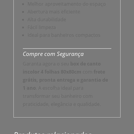
Melhor aproveitamento do espaço
Abertura mais eficiente
Alta durabilidade
Fácil limpeza
Ideal para banheiros compactos
Compre com Segurança
Garanta agora o seu
box de canto
incolor 4 folhas 80x80cm
com
frete
grátis, pronta entrega e garantia de
1 ano
. A escolha ideal para
transformar seu banheiro com
praticidade, elegância e qualidade.