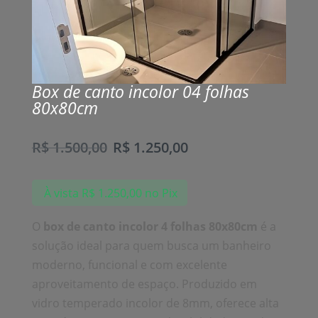
Box de canto incolor 04 folhas
80x80cm
R$
1.500,00
R$
1.250,00
À vista
R$
1.250,00
no Pix
O
box de canto incolor 4 folhas 80x80cm
é a
solução ideal para quem busca um banheiro
moderno, funcional e com excelente
aproveitamento de espaço. Produzido em
vidro temperado incolor de 8mm, oferece alta