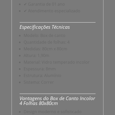
✔ Garantia de 01 ano
✔ Atendimento especializado
Especificações Técnicas
Modelo: Box de canto
Quantidade de folhas: 4
Medidas: 80cm x 80cm
Altura: 1,90m
Material: Vidro temperado incolor
Espessura: 8mm
Estrutura: Alumínio
Sistema: Correr
Vantagens do Box de Canto Incolor
4 Folhas 80x80cm
Design moderno e sofisticado