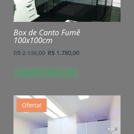
Box de Canto Fumê
100x100cm
R$
2.136,00
R$
1.780,00
À vista
R$
1.780,00
no Pix
Oferta!