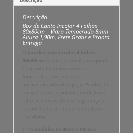
Descrição
Descrição
Box de Canto Incolor 4 Folhas
80x80cm – Vidro Temperado 8mm
Altura 1,90m, Frete Grátis e Pronta
Entrega
O
box de canto incolor 4 folhas
80x80cm
é a solução ideal para quem
busca um banheiro moderno,
funcional e com excelente
aproveitamento de espaço. Produzido
em vidro temperado incolor de 8mm,
oferece alta resistência, segurança e
durabilidade, sendo perfeito para o
uso diário.
Com
medidas de 80cm x 80cm e