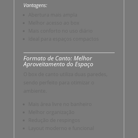
Vantagens:
Abertura mais ampla
Melhor acesso ao box
Mais conforto no uso diário
Ideal para espaços compactos
Formato de Canto: Melhor
Aproveitamento do Espaço
O box de canto utiliza duas paredes,
sendo perfeito para otimizar o
ambiente.
Mais área livre no banheiro
Melhor organização
Redução de respingos
Layout moderno e funcional