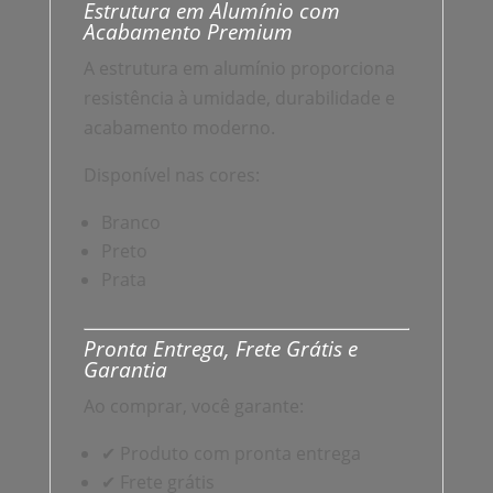
Estrutura em Alumínio com
Acabamento Premium
A estrutura em alumínio proporciona
resistência à umidade, durabilidade e
acabamento moderno.
Disponível nas cores:
Branco
Preto
Prata
Pronta Entrega, Frete Grátis e
Garantia
Ao comprar, você garante:
✔ Produto com pronta entrega
✔ Frete grátis