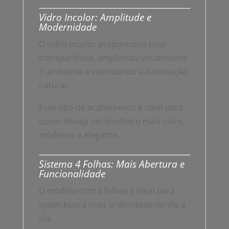
Vidro Incolor: Amplitude e
Modernidade
O vidro incolor proporciona total
transparência, ampliando visualmente
o ambiente e valorizando a iluminação
natural.
Esse tipo de acabamento é ideal para
quem deseja um banheiro mais claro,
moderno e elegante.
Sistema 4 Folhas: Mais Abertura e
Funcionalidade
O modelo com 4 folhas é ideal para
quem busca mais praticidade no dia a
dia.