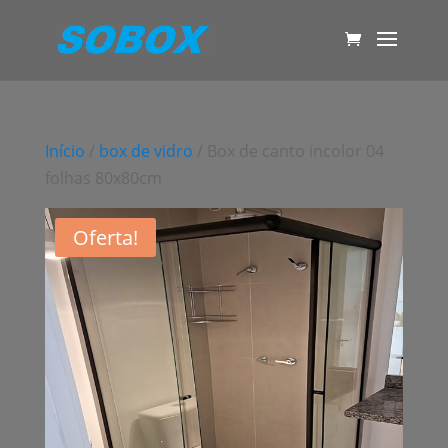
Início
/
box de vidro
/ Box de canto incolor 04
folhas 80x80cm
Oferta!