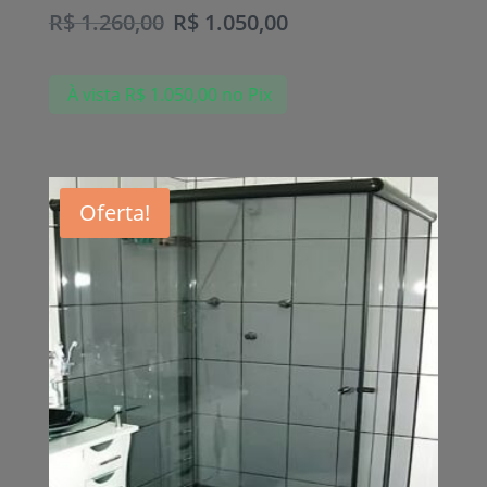
R$
1.260,00
R$
1.050,00
À vista
R$
1.050,00
no Pix
Oferta!