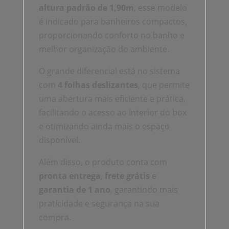
altura padrão de 1,90m
, esse modelo
é indicado para banheiros compactos,
proporcionando conforto no banho e
melhor organização do ambiente.
O grande diferencial está no sistema
com
4 folhas deslizantes
, que permite
uma abertura mais eficiente e prática,
facilitando o acesso ao interior do box
e otimizando ainda mais o espaço
disponível.
Além disso, o produto conta com
pronta entrega
,
frete grátis
e
garantia de 1 ano
, garantindo mais
praticidade e segurança na sua
compra.