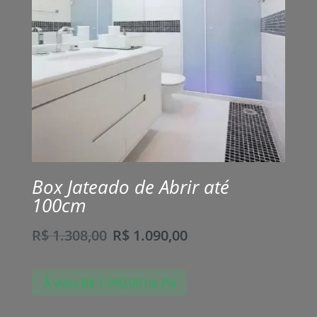
Box Jateado de Abrir até
100cm
R$
1.308,00
R$
1.090,00
À vista
R$
1.090,00
no Pix