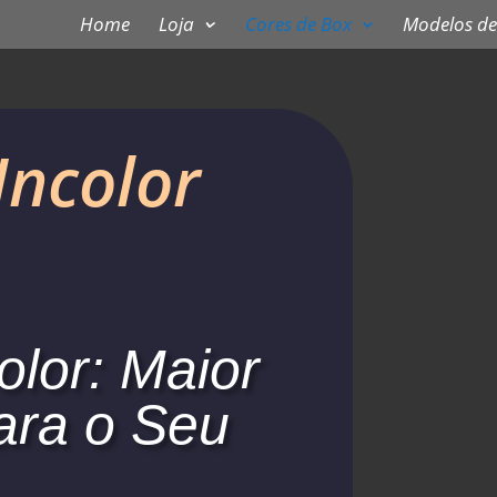
Home
Loja
Cores de Box
Modelos de
Incolor
olor: Maior
ara o Seu