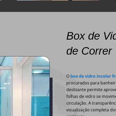
Box de Vid
de Correr
O
box de vidro incolor f
procurados para banheiro
deslizante permite aprove
folhas de vidro se movi
circulação. A transparên
visualização completa d