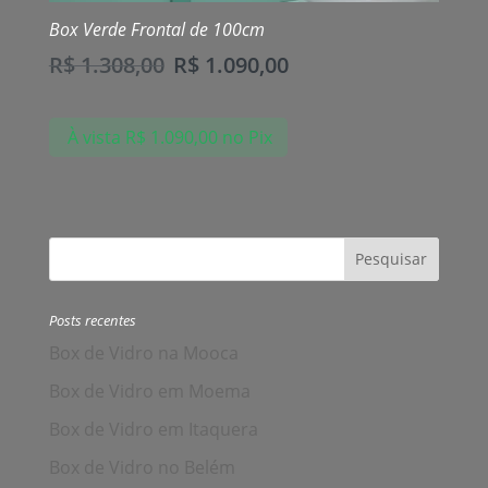
Box Verde Frontal de 100cm
R$
1.308,00
R$
1.090,00
À vista
R$
1.090,00
no Pix
Posts recentes
Box de Vidro na Mooca
Box de Vidro em Moema
Box de Vidro em Itaquera
Box de Vidro no Belém