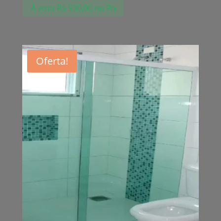
À vista
R$
930,00
no Pix
Oferta!