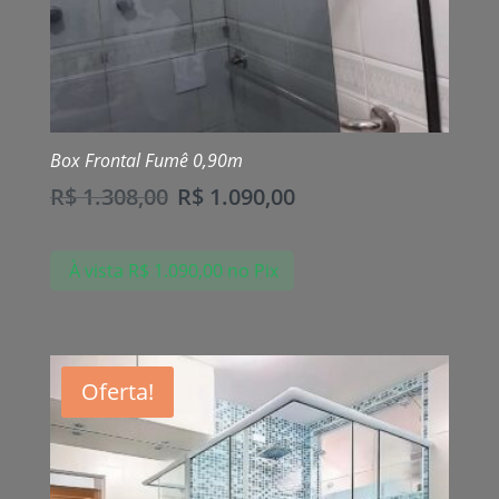
Box Frontal Fumê 0,90m
R$
1.308,00
R$
1.090,00
À vista
R$
1.090,00
no Pix
Oferta!