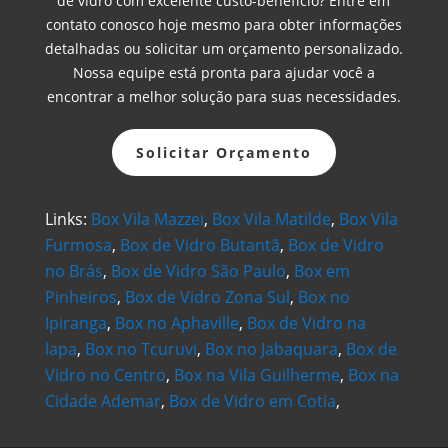
de vidro com excelente custo-benefício? Entre em
contato conosco hoje mesmo para obter informações
detalhadas ou solicitar um orçamento personalizado.
Nossa equipe está pronta para ajudar você a
encontrar a melhor solução para suas necessidades.
Solicitar Orçamento
Links:
Box Vila Mazzei
,
Box Vila Matilde
,
Box Vila
Furmosa
,
Box de Vidro Butantã
,
Box de Vidro
no Brás
,
Box de Vidro São Paulo
,
Box em
Pinheiros
,
Box de Vidro Zona Sul
,
Box no
Ipiranga
,
Box no Aphaville
,
Box de Vidro na
lapa
,
Box no Tcuruvi
,
Box no Jabaquara
,
Box de
Vidro no Centro
,
Box na Vila Guilherme
,
Box na
Cidade Ademar
,
Box de Vidro em Cotia
,