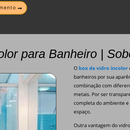
amento
olor para Banheiro | So
O
box de vidro incolor
banheiros por sua aparênc
combinação com diferent
metais. Por ser transpar
completa do ambiente e v
espaço.
Outra vantagem do vidro 