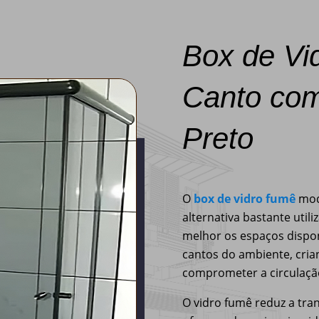
Box de Vi
Canto co
Preto
O
box de vidro fumê
mod
alternativa bastante uti
melhor os espaços dispon
cantos do ambiente, cri
comprometer a circulaçã
O vidro fumê reduz a tra