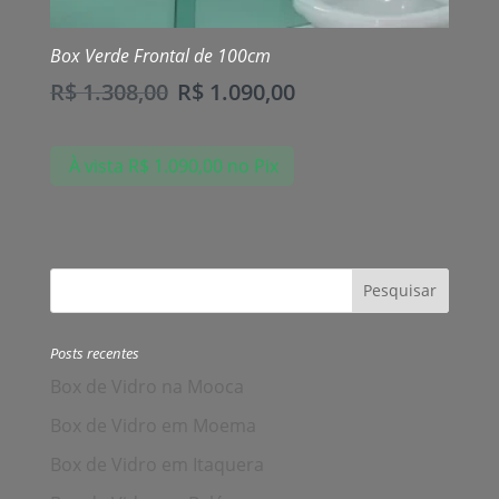
Box Verde Frontal de 100cm
R$
1.308,00
R$
1.090,00
À vista
R$
1.090,00
no Pix
Posts recentes
Box de Vidro na Mooca
Box de Vidro em Moema
Box de Vidro em Itaquera