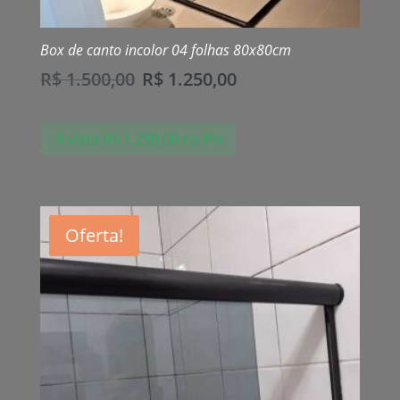
Box de canto incolor 04 folhas 80x80cm
R$
1.500,00
R$
1.250,00
À vista
R$
1.250,00
no Pix
Oferta!