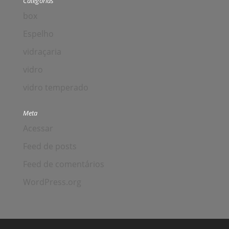
Categorias
box
Espelho
vidraçaria
vidro
vidro temperado
Meta
Acessar
Feed de posts
Feed de comentários
WordPress.org