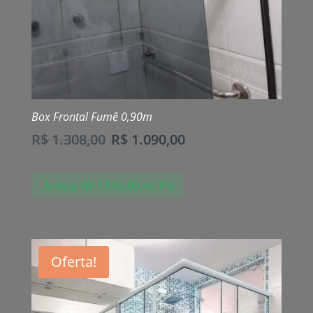
Box Frontal Fumê 0,90m
R$
1.308,00
R$
1.090,00
À vista
R$
1.090,00
no Pix
Oferta!