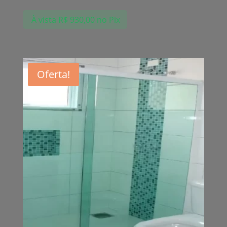
À vista
R$
930,00
no Pix
Oferta!