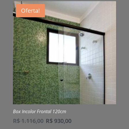
Oferta!
Box Incolor Frontal 120cm
R$
1.116,00
R$
930,00