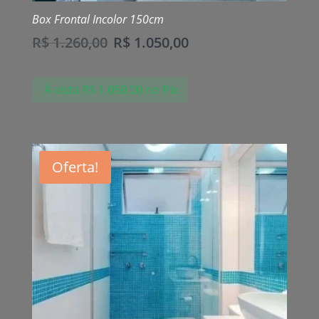
Box Frontal Incolor 150cm
R$
1.260,00
R$
1.050,00
À vista
R$
1.050,00
no Pix
Oferta!