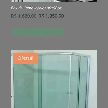
Box de Canto Incolor 90x90cm
R$
1.620,00
R$
1.350,00
À vista
R$
1.350,00
no Pix
Oferta!