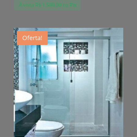
À vista
R$
1.580,00
no Pix
Oferta!