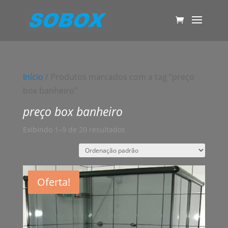
Início
/ Produtos marcados com a tag “preço
box banheiro”
preço box banheiro
Exibindo 1–9 de 20 resultados
Oferta!