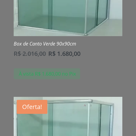
Box de Canto Verde 90x90cm
R$
2.016,00
R$
1.680,00
À vista
R$
1.680,00
no Pix
Oferta!