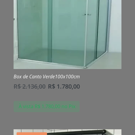
Box de Canto Verde100x100cm
R$
2.136,00
R$
1.780,00
À vista
R$
1.780,00
no Pix