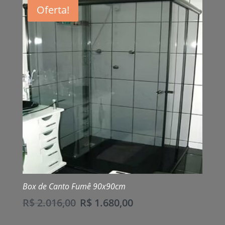
Oferta!
Box de Canto Fumê 90x90cm
R$
2.016,00
R$
1.680,00