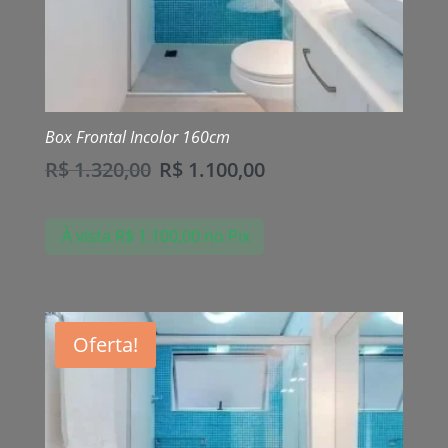
Box Frontal Incolor 160cm
R$
1.320,00
R$
1.100,00
À vista
R$
1.100,00
no Pix
Oferta!