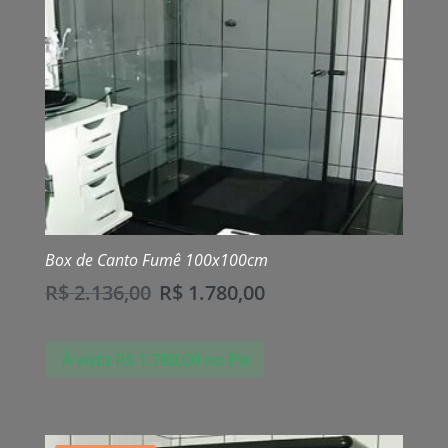
Box de Canto Fumê 100x100cm
R$
2.136,00
R$
1.780,00
À vista
R$
1.780,00
no Pix