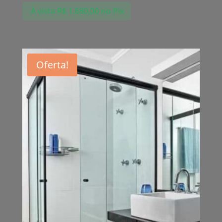
À vista
R$
1.680,00
no Pix
Oferta!