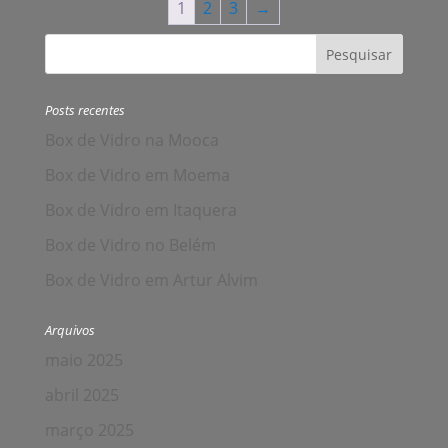
1
2
3
→
Posts recentes
Box de Vidro na Mooca
Box de Vidro em Moema
Box de Vidro em Itaquera
Box de Vidro no Belém
Box de Vidro em Artur Alvim
Arquivos
maio 2025
abril 2025
março 2025