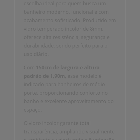
escolha ideal para quem busca um
banheiro moderno, funcional e com
acabamento sofisticado. Produzido em
vidro temperado incolor de 8mm,
oferece alta resistência, segurança e
durabilidade, sendo perfeito para o
uso diário.
Com
150cm de largura e altura
padrão de 1,90m
, esse modelo é
indicado para banheiros de médio
porte, proporcionando conforto no
banho e excelente aproveitamento do
espaço.
O vidro incolor garante total
transparência, ampliando visualmente