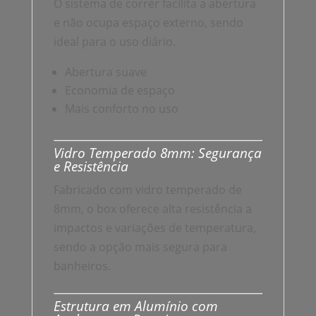
O sistema de correr facilita a abertura
e não ocupa espaço externo, sendo
ideal para o uso diário.
Abertura suave
Economia de espaço
Mais conforto no uso
Vidro Temperado 8mm: Segurança
e Resistência
Fabricado com vidro temperado de
8mm, o box oferece alta resistência a
impactos e variações de temperatura,
sendo a opção mais segura para
banheiros.
Estrutura em Alumínio com