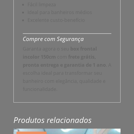
Fácil limpeza
Ideal para banheiros médios
Excelente custo-benefício
Compre com Segurança
Garanta agora o seu
box frontal
incolor 150cm
com
frete grátis,
pronta entrega e garantia de 1 ano
. A
escolha ideal para transformar seu
banheiro com elegância, qualidade e
funcionalidade.
Produtos relacionados