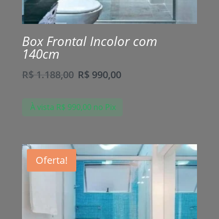
Box Frontal Incolor com
140cm
R$
1.188,00
R$
990,00
À vista
R$
990,00
no Pix
Oferta!