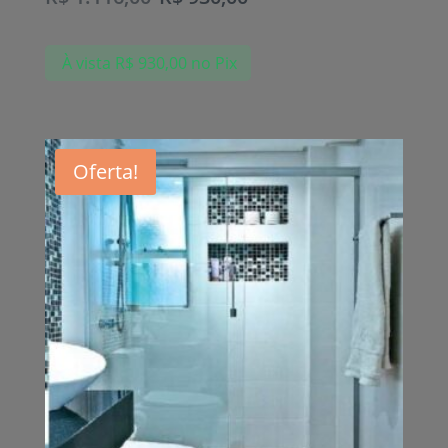
À vista
R$
930,00
no Pix
Oferta!