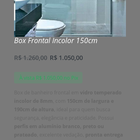
Box Frontal Incolor 150cm
R$
1.260,00
R$
1.050,00
À vista
R$
1.050,00
no Pix
Box de banheiro frontal em
vidro temperado
incolor de 8mm
, com
150cm de largura e
190cm de altura
, ideal para quem busca
segurança, elegância e praticidade. Possui
perfis em alumínio branco, preto ou
prateado
, excelente vedação,
pronta entrega