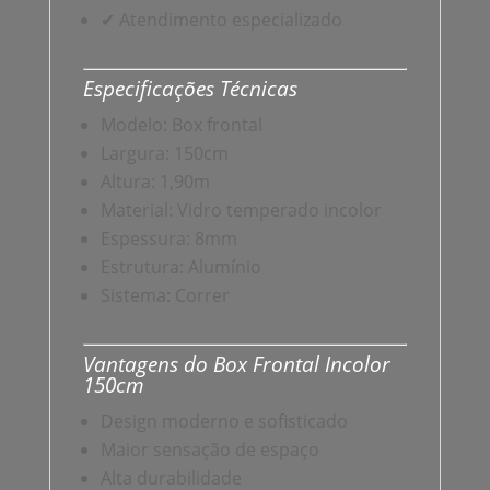
✔ Atendimento especializado
Especificações Técnicas
Modelo: Box frontal
Largura: 150cm
Altura: 1,90m
Material: Vidro temperado incolor
Espessura: 8mm
Estrutura: Alumínio
Sistema: Correr
Vantagens do Box Frontal Incolor
150cm
Design moderno e sofisticado
Maior sensação de espaço
Alta durabilidade