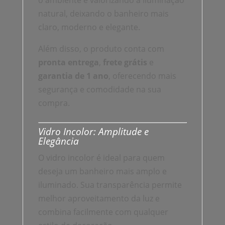
o ambiente e valorizando a iluminação
natural, deixando o banheiro mais
claro, moderno e elegante.
Além disso, o produto conta com
pronta entrega
,
frete grátis
e
garantia de 1 ano
, oferecendo mais
segurança e comodidade na sua
compra.
Vidro Incolor: Amplitude e
Elegância
O vidro incolor é ideal para quem
deseja um banheiro mais amplo e
iluminado. Sua transparência permite
melhor aproveitamento da luz e
combina facilmente com qualquer