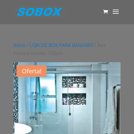
Início
/
LOJA DE BOX PARA BANHIRO
/ Box
Frontal Incolor 150cm
Oferta!