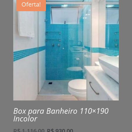
Oferta!
Box para Banheiro 110×190
Incolor
R$
1.116,00
R$
930,00