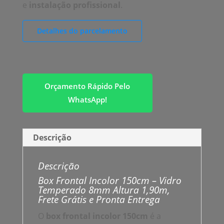
e
instalação profissional
.
Detalhes do parcelamento
Orçamento Rápido Pelo
WhatsApp!
Descrição
Descrição
Box Frontal Incolor 150cm – Vidro
Temperado 8mm Altura 1,90m,
Frete Grátis e Pronta Entrega
O
box frontal incolor 150cm
é a