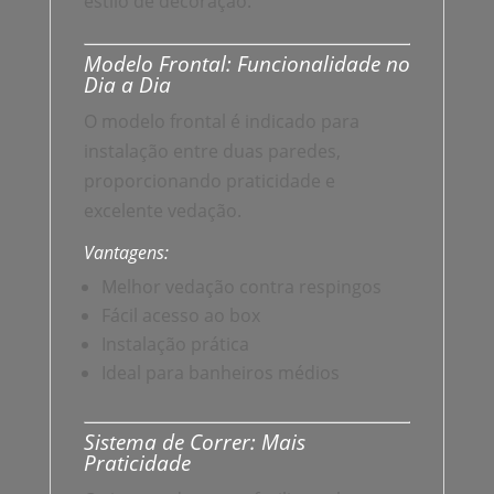
estilo de decoração.
Modelo Frontal: Funcionalidade no
Dia a Dia
O modelo frontal é indicado para
instalação entre duas paredes,
proporcionando praticidade e
excelente vedação.
Vantagens:
Melhor vedação contra respingos
Fácil acesso ao box
Instalação prática
Ideal para banheiros médios
Sistema de Correr: Mais
Praticidade