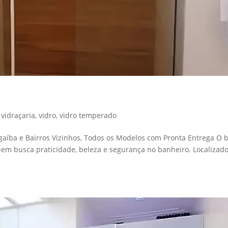
,
vidraçaria
,
vidro
,
vidro temperado
gaíba e Bairros Vizinhos, Todos os Modelos com Pronta Entrega O 
uem busca praticidade, beleza e segurança no banheiro. Localizad