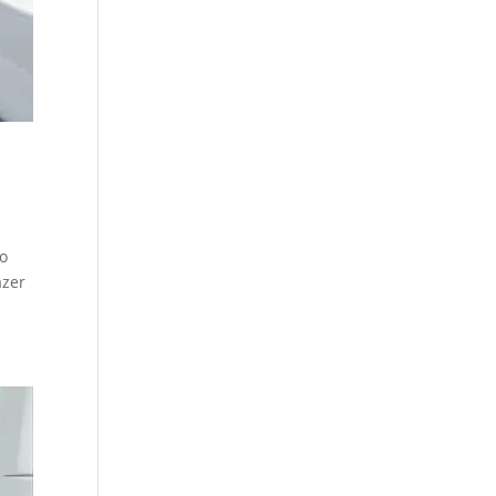
do
azer