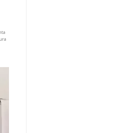
nta
tura