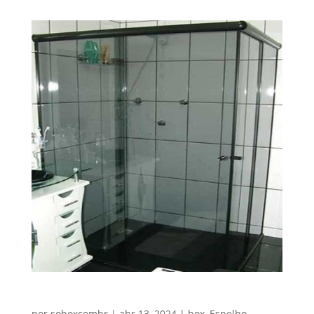
BOX PARA BANHEIRO 170X190 INCOLOR
por
soboxcombr
|
abr 13, 2024
|
box
,
Espelho
,