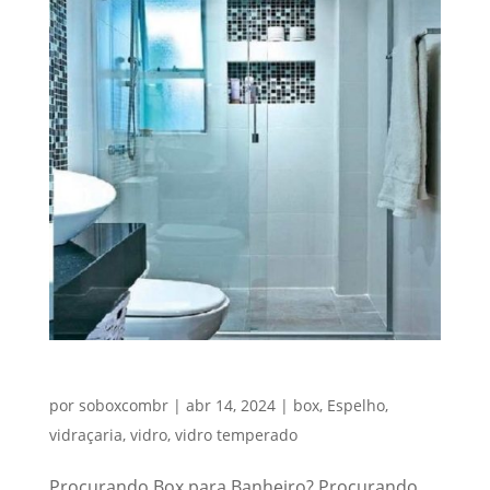
Procurando Box para Banheiro?
por
soboxcombr
|
abr 14, 2024
|
box
,
Espelho
,
vidraçaria
,
vidro
,
vidro temperado
Procurando Box para Banheiro? Procurando