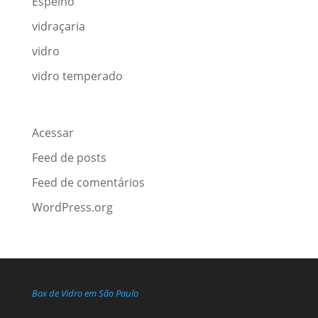
Espelho
vidraçaria
vidro
vidro temperado
Meta
Acessar
Feed de posts
Feed de comentários
WordPress.org
Box de Vidro em São Paulo